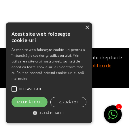
×
Acest site web folosește
cookie-uri
Acest site web folosește cookie-uri pentru a
îmbunătăți experiența utilizatorului. Prin
© STREET LIGHTING S.R.L. 2022 | Toate drepturile
utilizarea site-ului nostru web, sunteți de
rezervate
|
Politica de Cookies
|
Politica de
acord cu toate cookie-urile în conformitate
cu Politica noastră privind cookie-urile.
Confidentialitate
Află
mai multe
NECLASIFICATE
ACCEPTĂ TOATE
REFUZĂ TOT
1
ARATĂ DETALIILE